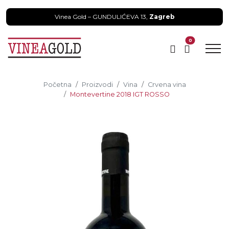
Vinea Gold – GUNDULIĆEVA 13,
Zagreb
0
Početna
Proizvodi
Vina
Crvena vina
Montevertine 2018 IGT ROSSO