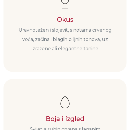
Okus
Uravnotežen i slojevit, s notama crvenog
voća, začina i blagih biljnih tonova, uz
izražene ali elegantne tanine
Boja i izgled
Svijetla rubin crvena s laganim