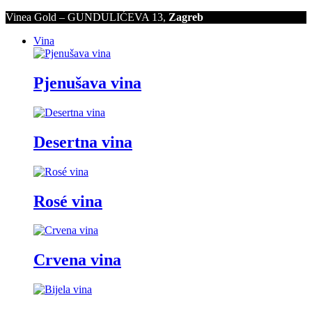
Vinea Gold – GUNDULIĆEVA 13,
Zagreb
Vina
Pjenušava vina
Desertna vina
Rosé vina
Crvena vina