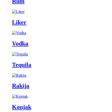
Rum
Liker
Vodka
Tequila
Rakija
Konjak