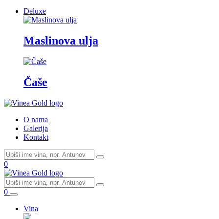
Deluxe
Maslinova ulja
Čaše
O nama
Galerija
Kontakt
0
0
Vina