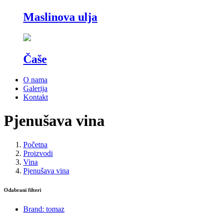
Maslinova ulja
Čaše
O nama
Galerija
Kontakt
Pjenušava vina
Početna
Proizvodi
Vina
Pjenušava vina
Odabrani filteri
Brand: tomaz