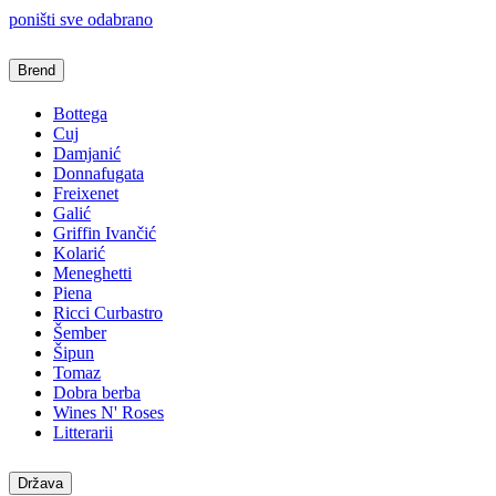
poništi sve odabrano
Brend
Bottega
Cuj
Damjanić
Donnafugata
Freixenet
Galić
Griffin Ivančić
Kolarić
Meneghetti
Piena
Ricci Curbastro
Šember
Šipun
Tomaz
Dobra berba
Wines N' Roses
Litterarii
Država