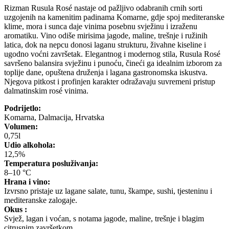
Rizman Rusula Rosé nastaje od pažljivo odabranih crnih sorti
uzgojenih na kamenitim padinama Komarne, gdje spoj mediteranske
klime, mora i sunca daje vinima posebnu svježinu i izraženu
aromatiku. Vino odiše mirisima jagode, maline, trešnje i ružinih
latica, dok na nepcu donosi laganu strukturu, živahne kiseline i
ugodno voćni završetak. Elegantnog i modernog stila, Rusula Rosé
savršeno balansira svježinu i punoću, čineći ga idealnim izborom za
toplije dane, opuštena druženja i lagana gastronomska iskustva.
Njegova pitkost i profinjen karakter odražavaju suvremeni pristup
dalmatinskim rosé vinima.
Podrijetlo:
Komarna, Dalmacija, Hrvatska
Volumen:
0,75l
Udio alkohola:
12,5%
Temperatura posluživanja:
8–10 °C
Hrana i vino:
Izvrsno pristaje uz lagane salate, tunu, škampe, sushi, tjesteninu i
mediteranske zalogaje.
Okus :
Svjež, lagan i voćan, s notama jagode, maline, trešnje i blagim
citrusnim završetkom.