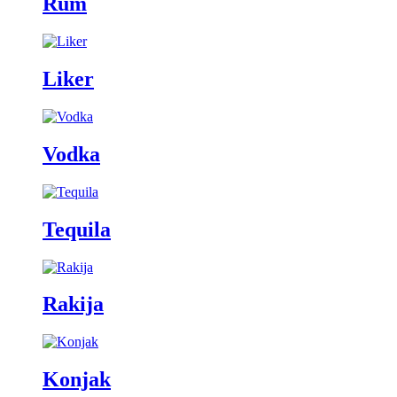
Rum
Liker
Vodka
Tequila
Rakija
Konjak