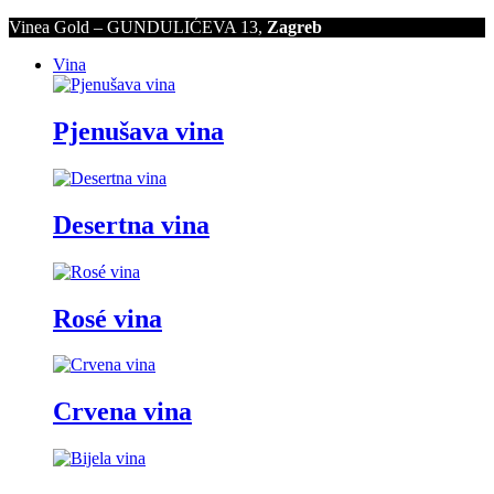
Vinea Gold – GUNDULIĆEVA 13,
Zagreb
Vina
Pjenušava vina
Desertna vina
Rosé vina
Crvena vina