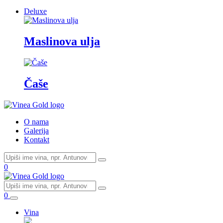
Deluxe
Maslinova ulja
Čaše
O nama
Galerija
Kontakt
0
0
Vina