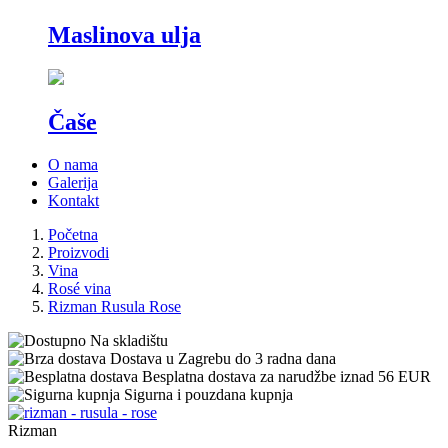
Maslinova ulja
Čaše
O nama
Galerija
Kontakt
Početna
Proizvodi
Vina
Rosé vina
Rizman Rusula Rose
Na skladištu
Dostava u Zagrebu do 3 radna dana
Besplatna dostava za narudžbe iznad 56 EUR
Sigurna i pouzdana kupnja
Rizman