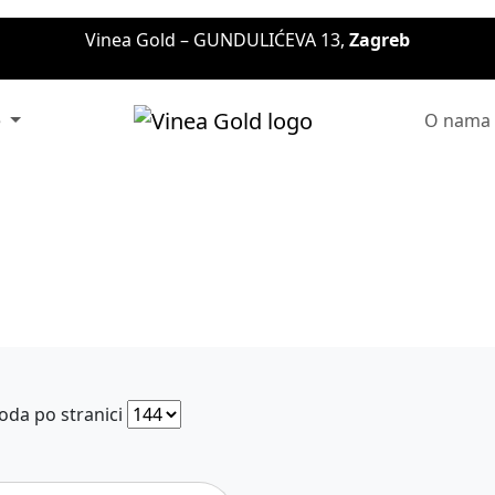
Vinea Gold – GUNDULIĆEVA 13,
Zagreb
e
O nama
oda po stranici