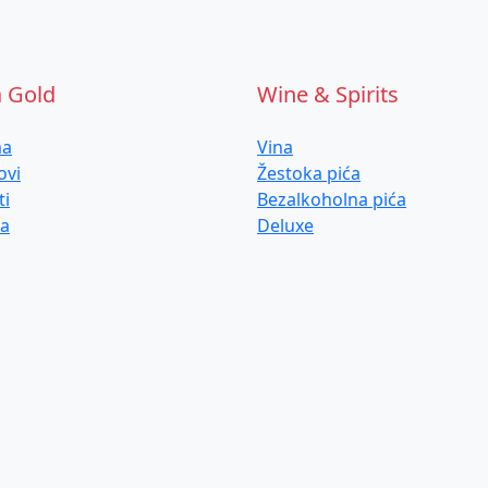
a Gold
Wine & Spirits
ma
Vina
ovi
Žestoka pića
ti
Bezalkoholna pića
ja
Deluxe