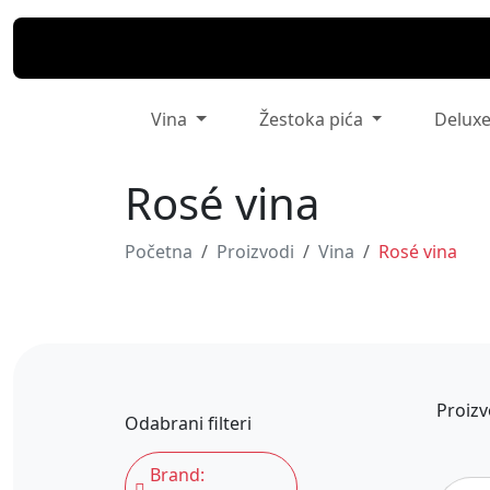
Vina
Žestoka pića
Delux
Rosé vina
Početna
Proizvodi
Vina
Rosé vina
Proizv
Odabrani filteri
Brand: