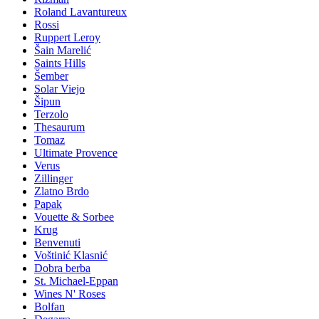
Roland Lavantureux
Rossi
Ruppert Leroy
Šain Marelić
Saints Hills
Šember
Solar Viejo
Šipun
Terzolo
Thesaurum
Tomaz
Ultimate Provence
Verus
Zillinger
Zlatno Brdo
Papak
Vouette & Sorbee
Krug
Benvenuti
Voštinić Klasnić
Dobra berba
St. Michael-Eppan
Wines N' Roses
Bolfan