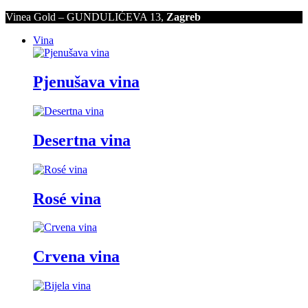
Vinea Gold – GUNDULIĆEVA 13,
Zagreb
Vina
Pjenušava vina
Desertna vina
Rosé vina
Crvena vina