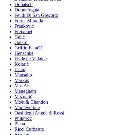
Donatsch
Donnafugata
Feudi Di San Gregorio
Ferrer Miranda
Franković
Freixenet
Galić
Galardi
Griffin Ivančić
Henschke
Hyde de Villaine
Kolarić
Lisini
Mansalto
Markus
Mas Alta
Meneghetti
Mežnarič
Moët & Chandon
Montevertine
Oasi degli Angeli di Rossi
Philipecz
Piena
Ricci Curbastro
Rizman