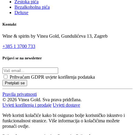
Žestoka pića
Bezalkoholna pića
Deluxe
Kontakt
Wine & spirits by Vinea Gold,
Gundulićeva 13, Zagreb
+385 1 3700 733
Prijavi se na newsletter
Prihvaćam
GDPR uvjete korištenja podataka
Pretplati se
Pravila privatnosti
© 2026 Vinea Gold. Sva prava pridržana.
Uvjeti korištenja i prodaje
Uvjeti dostave
Web koristi kolačiće kako bi osigurao bolje korisničko iskustvo i
funkcionalnost stranice. Više informacija o kolačićima možete
pronaći ovdje.