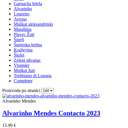
Garnacha bijela
Alvarinho
Loureiro
Avesso
Muškat aleksandrijski
Maraština
Plavec Žuti
Šipelj
Štajerska belina
Kraljevina
Škrlet
Zeleni silvanac
Viognier
Muškat žuti
Trebbiano di Lugana
Completer
Proizvoda po stranici
Alvarinho Mendes
Alvarinho Mendes Contacto 2023
15.99 €