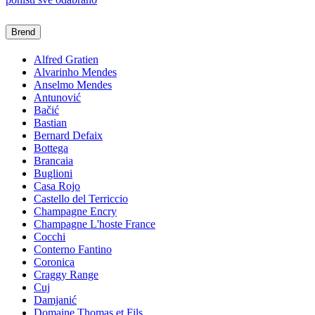
Brend
Alfred Gratien
Alvarinho Mendes
Anselmo Mendes
Antunović
Bačić
Bastian
Bernard Defaix
Bottega
Brancaia
Buglioni
Casa Rojo
Castello del Terriccio
Champagne Encry
Champagne L'hoste France
Cocchi
Conterno Fantino
Coronica
Craggy Range
Cuj
Damjanić
Domaine Thomas et Fils