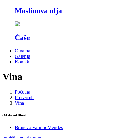
Maslinova ulja
Čaše
O nama
Galerija
Kontakt
Vina
Početna
Proizvodi
Vina
Odabrani filteri
Brand: alvarinhoMendes
poništi sve odabrano