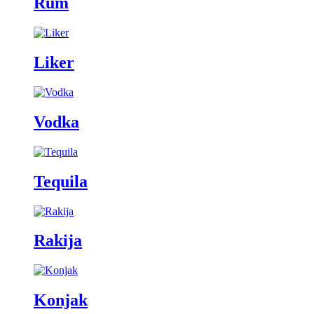
Rum
Liker
Vodka
Tequila
Rakija
Konjak