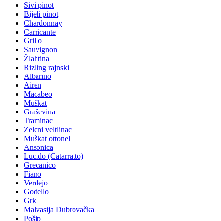
Sivi pinot
Bijeli pinot
Chardonnay
Carricante
Grillo
Sauvignon
Žlahtina
Rizling rajnski
Albariño
Airen
Macabeo
Muškat
Graševina
Traminac
Zeleni veltlinac
Muškat ottonel
Ansonica
Lucido (Catarratto)
Grecanico
Fiano
Verdejo
Godello
Grk
Malvasija Dubrovačka
Pošip