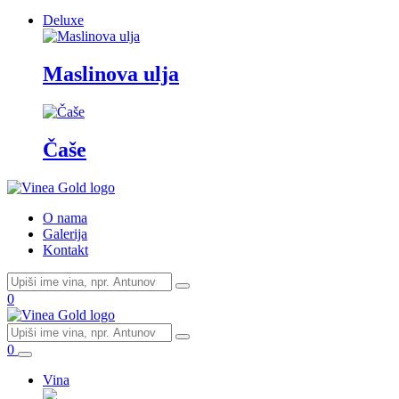
Deluxe
Maslinova ulja
Čaše
O nama
Galerija
Kontakt
0
0
Vina