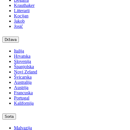
Degarra
Krauthaker
Litterarii
Kocijan
Jakob
Josić
Država
Italija
Hrvatska
Slovenija
Španjolska
Novi Zeland
Švicarska
Australija
Austrija
Francuska
Portugal
Kalifornija
Sorta
Malvazija