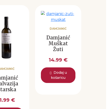
DAMJANIĆ
Damjanić
Muškat
Žuti
14.99 €
AMJANIĆ
Dodaj u
amjanić
košaricu
lvazija
starska
1.99 €