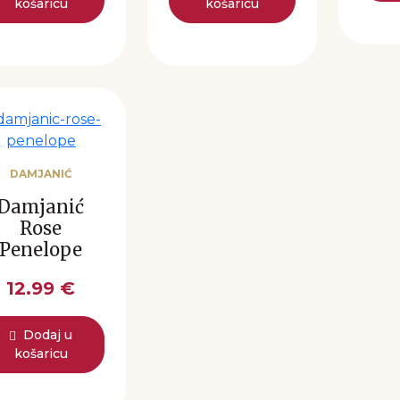
košaricu
košaricu
DAMJANIĆ
Damjanić
Rose
Penelope
12.99 €
Dodaj u
košaricu