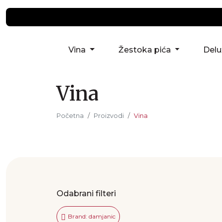
Vina
Žestoka pića
Del
Vina
Početna
Proizvodi
Vina
Odabrani filteri
Brand: damjanic