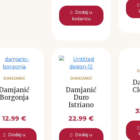
Dodaj u
košaricu
D
DAMJANIĆ
DAMJANIĆ
D
Damjanić
Damjanić
C
Borgonja
Duro
Istriano
3
12.99 €
22.99 €
Dodaj u
Dodaj u