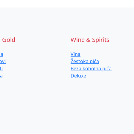
a Gold
Wine & Spirits
ma
Vina
ovi
Žestoka pića
ti
Bezalkoholna pića
ja
Deluxe