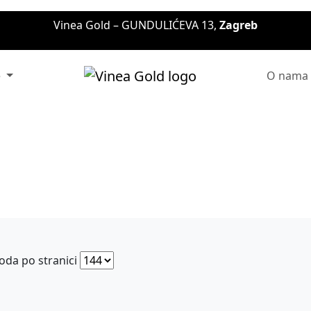
Vinea Gold – GUNDULIĆEVA 13,
Zagreb
e
O nama
oda po stranici