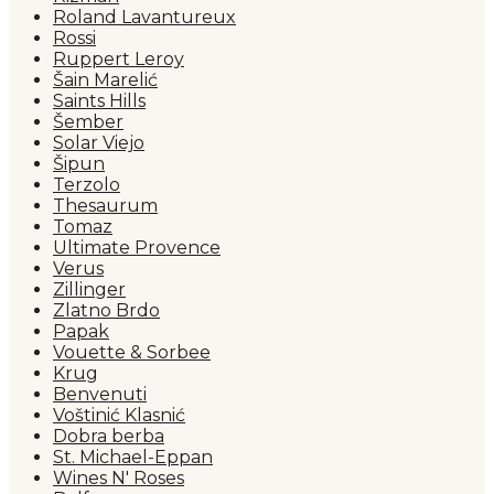
Roland Lavantureux
Rossi
Ruppert Leroy
Šain Marelić
Saints Hills
Šember
Solar Viejo
Šipun
Terzolo
Thesaurum
Tomaz
Ultimate Provence
Verus
Zillinger
Zlatno Brdo
Papak
Vouette & Sorbee
Krug
Benvenuti
Voštinić Klasnić
Dobra berba
St. Michael-Eppan
Wines N' Roses