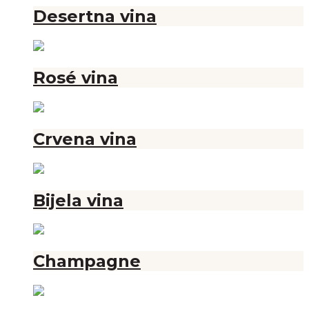
Desertna vina
Rosé vina
Crvena vina
Bijela vina
Champagne