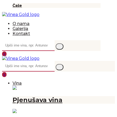
Čaše
O nama
Galerija
Kontakt
0
0
Vina
Pjenušava vina