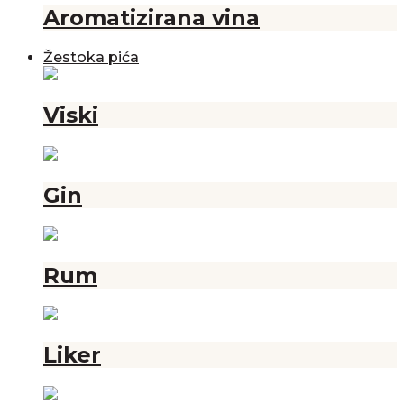
Aromatizirana vina
Žestoka pića
Viski
Gin
Rum
Liker