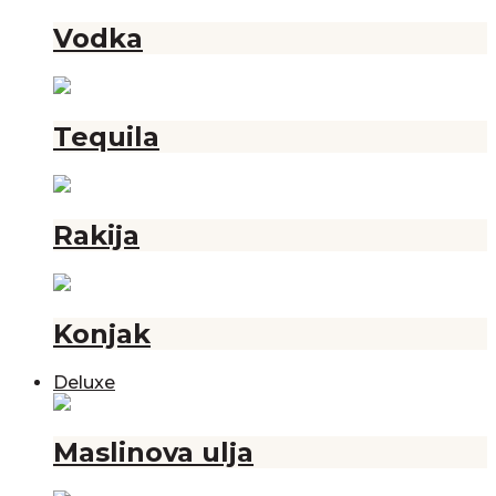
Vodka
Tequila
Rakija
Konjak
Deluxe
Maslinova ulja