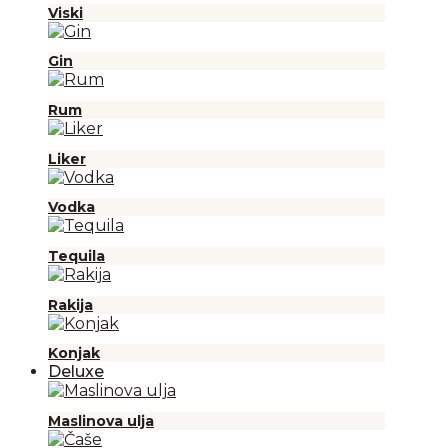
Viski
Gin
Rum
Liker
Vodka
Tequila
Rakija
Konjak
Deluxe
Maslinova ulja