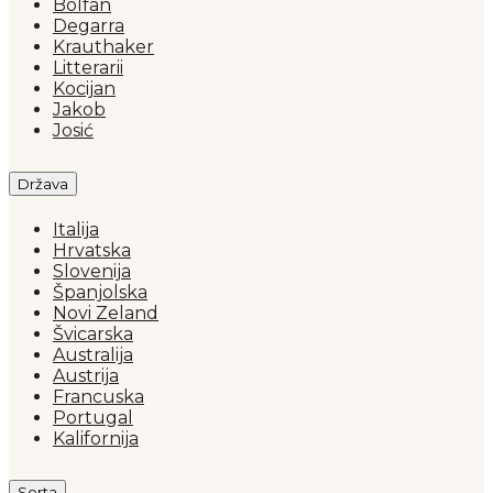
Bolfan
Degarra
Krauthaker
Litterarii
Kocijan
Jakob
Josić
Država
Italija
Hrvatska
Slovenija
Španjolska
Novi Zeland
Švicarska
Australija
Austrija
Francuska
Portugal
Kalifornija
Sorta