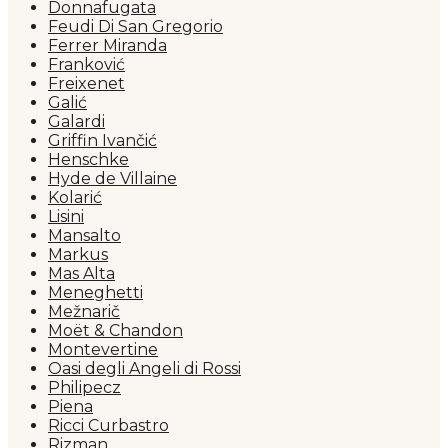
Donnafugata
Feudi Di San Gregorio
Ferrer Miranda
Franković
Freixenet
Galić
Galardi
Griffin Ivančić
Henschke
Hyde de Villaine
Kolarić
Lisini
Mansalto
Markus
Mas Alta
Meneghetti
Mežnarič
Moët & Chandon
Montevertine
Oasi degli Angeli di Rossi
Philipecz
Piena
Ricci Curbastro
Rizman