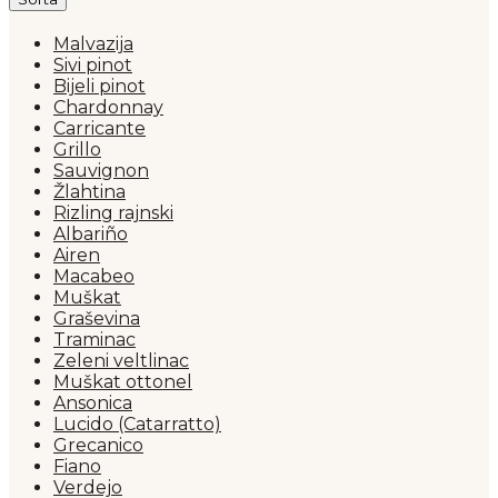
Malvazija
Sivi pinot
Bijeli pinot
Chardonnay
Carricante
Grillo
Sauvignon
Žlahtina
Rizling rajnski
Albariño
Airen
Macabeo
Muškat
Graševina
Traminac
Zeleni veltlinac
Muškat ottonel
Ansonica
Lucido (Catarratto)
Grecanico
Fiano
Verdejo