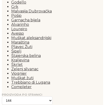
Godello
Grk
Malvasija Dubrovačka
Pošip
Garnacha bijela
Alvarinho
Loureiro
Avesso
Muškat aleksandrijski
Maraština
Plavec Žuti
Šipelj
Štajerska belina
Kraljevina
Škrlet
Zeleni silvanac
Viognier
Muškat žuti
Trebbiano di Lugana
Completer
PROIZVODA PO STRANICI