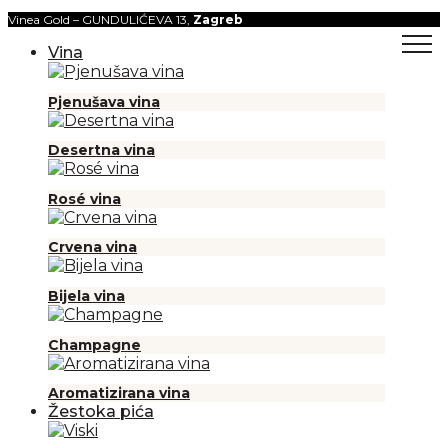
Vinea Gold – GUNDULIĆEVA 13,
Zagreb
Vina
Pjenušava vina
Desertna vina
Rosé vina
Crvena vina
Bijela vina
Champagne
Aromatizirana vina
Žestoka pića