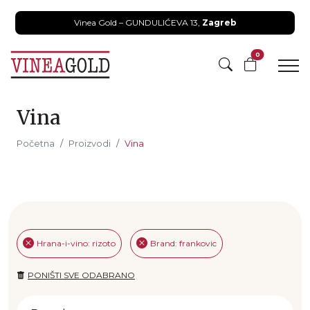
Vinea Gold – GUNDULIĆEVA 13,
Zagreb
0
Vina
Početna
Proizvodi
Vina
Hrana-i-vino: rizoto
Brand: frankovic
PONIŠTI SVE ODABRANO