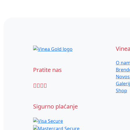
Vine
O na
Pratite nas
Brend
Novos
Galeri
Shop
Sigurno plaćanje