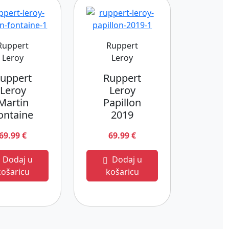
Ruppert
Ruppert
Leroy
Leroy
uppert
Ruppert
Leroy
Leroy
Martin
Papillon
ontaine
2019
69.99 €
69.99 €
Dodaj u
Dodaj u
košaricu
košaricu