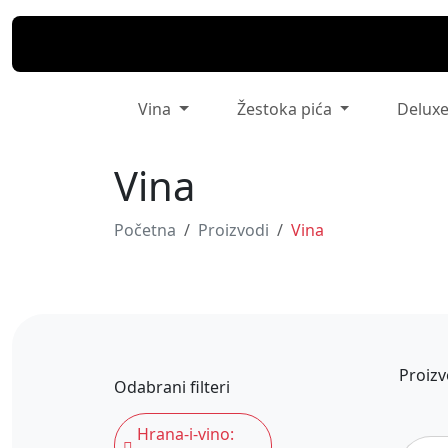
Vina
Žestoka pića
Delux
Vina
Početna
Proizvodi
Vina
Proizv
Odabrani filteri
Hrana-i-vino: