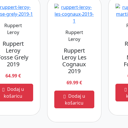
Ruppert
Leroy
Ruppert
Leroy
Ruppert
R
Leroy
Ruppert
Fosse Grely
Leroy Les
2019
Cognaux
F
2019
64.99 €
69.99 €
Dodaj u
košaricu
Dodaj u
košaricu