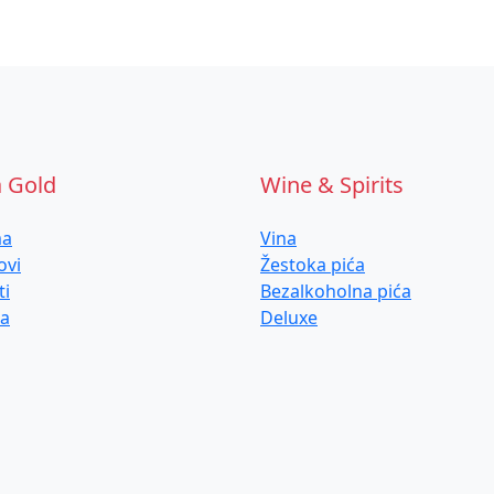
a Gold
Wine & Spirits
ma
Vina
ovi
Žestoka pića
ti
Bezalkoholna pića
ja
Deluxe