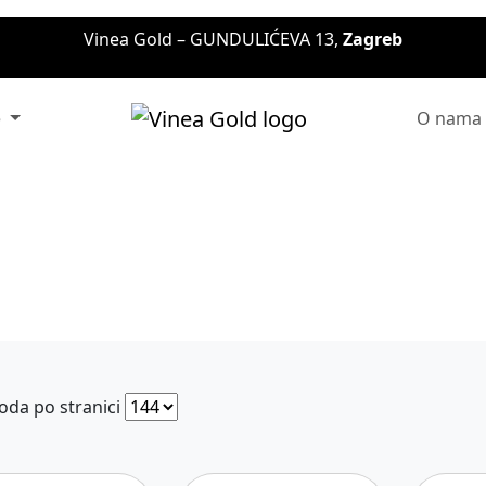
Vinea Gold – GUNDULIĆEVA 13,
Zagreb
e
O nama
oda po stranici