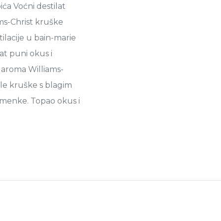
a Voćni destilat
ms-Christ kruške
lacije u bain-marie
at puni okus i
 aroma Williams-
le kruške s blagim
emenke. Topao okus i