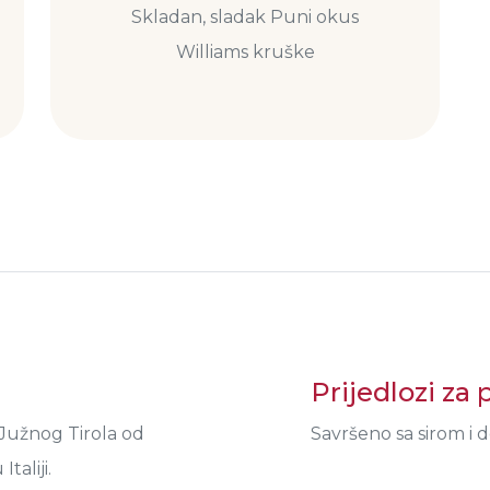
Skladan, sladak Puni okus
Williams kruške
Prijedlozi za 
z Južnog Tirola od
Savršeno sa sirom i 
taliji.