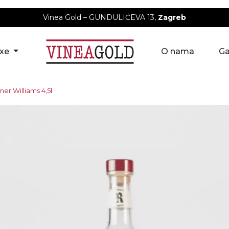
Vinea Gold – GUNDULIĆEVA 13,
Zagreb
uxe
O nama
Ga
ner Williams 4,5l