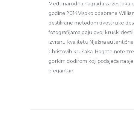
Međunarodna nagrada za žestoka pić
godine 2014.Visoko odabrane Willia
destilirane metodom dvostruke desti
fotografijama daju ovoj kruški destil
izvrsnu kvalitetu.Nježna autentična
Christovih krušaka. Bogate note zre
gorkim dodirom koji podsjeća na sj
elegantan.