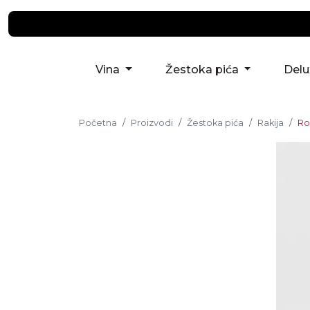
Vina
Žestoka pića
Del
Početna
Proizvodi
Žestoka pića
Rakija
Ro