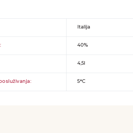
Italija
:
40%
4,5l
osluživanja:
5°C