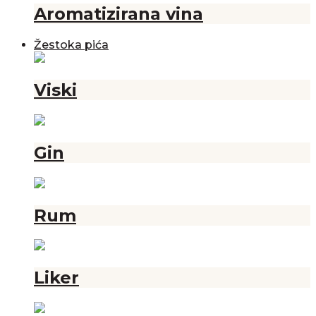
Aromatizirana vina
Žestoka pića
Viski
Gin
Rum
Liker