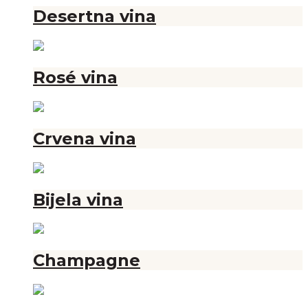
Desertna vina
Rosé vina
Crvena vina
Bijela vina
Champagne