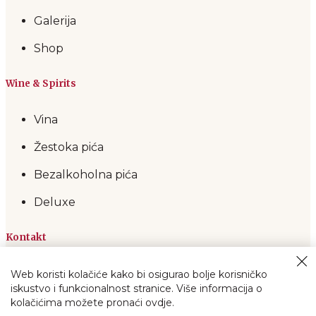
Galerija
Shop
Wine & Spirits
Vina
Žestoka pića
Bezalkoholna pića
Deluxe
Kontakt
Wine & spirits by Vinea Gold,
Gundulićeva 13, Zagreb
Web koristi kolačiće kako bi osigurao bolje korisničko
iskustvo i funkcionalnost stranice. Više informacija o
+385 1 3700 733
kolačićima možete pronaći ovdje.