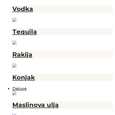
Vodka
Tequila
Rakija
Konjak
Deluxe
Maslinova ulja