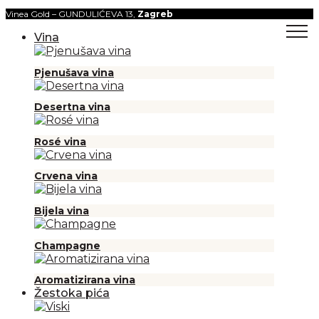
Vinea Gold – GUNDULIĆEVA 13,
Zagreb
Vina
Pjenušava vina
Desertna vina
Rosé vina
Crvena vina
Bijela vina
Champagne
Aromatizirana vina
Žestoka pića