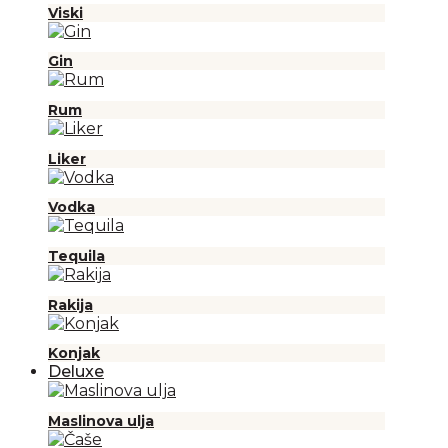
Viski
Gin
Rum
Liker
Vodka
Tequila
Rakija
Konjak
Deluxe
Maslinova ulja