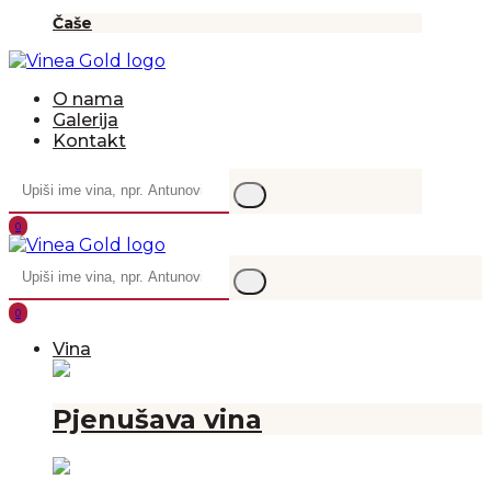
Čaše
O nama
Galerija
Kontakt
0
0
Vina
Pjenušava vina