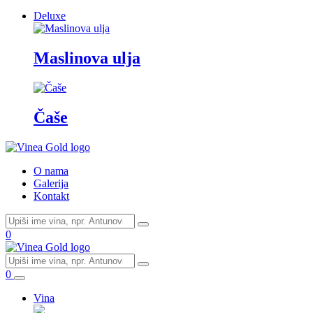
Deluxe
Maslinova ulja
Čaše
O nama
Galerija
Kontakt
0
0
Vina