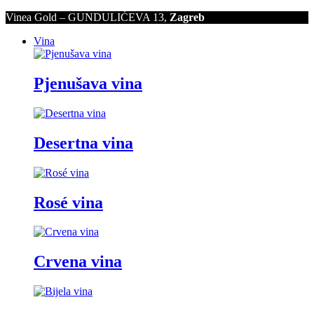
Vinea Gold – GUNDULIĆEVA 13,
Zagreb
Vina
Pjenušava vina
Desertna vina
Rosé vina
Crvena vina