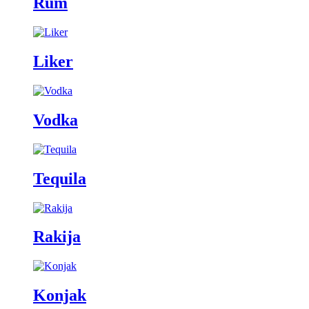
Rum
Liker
Vodka
Tequila
Rakija
Konjak