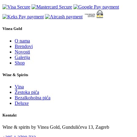
Vinea Gold
O nama
Brendovi
Novosti
Galerija
Shop
Wine & Spirits
Vina
Žestoka pića
Bezalkoholna pića
Deluxe
Kontakt
Wine & spirits by Vinea Gold,
Gundulićeva 13, Zagreb