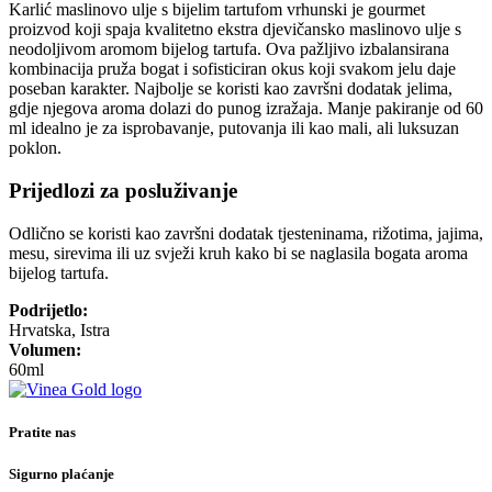
Karlić maslinovo ulje s bijelim tartufom vrhunski je gourmet
proizvod koji spaja kvalitetno ekstra djevičansko maslinovo ulje s
neodoljivom aromom bijelog tartufa. Ova pažljivo izbalansirana
kombinacija pruža bogat i sofisticiran okus koji svakom jelu daje
poseban karakter. Najbolje se koristi kao završni dodatak jelima,
gdje njegova aroma dolazi do punog izražaja. Manje pakiranje od 60
ml idealno je za isprobavanje, putovanja ili kao mali, ali luksuzan
poklon.
Prijedlozi za posluživanje
Odlično se koristi kao završni dodatak tjesteninama, rižotima, jajima,
mesu, sirevima ili uz svježi kruh kako bi se naglasila bogata aroma
bijelog tartufa.
Podrijetlo:
Hrvatska, Istra
Volumen:
60ml
Pratite nas
Sigurno plaćanje