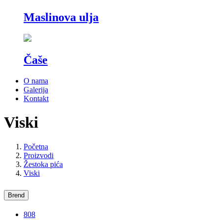
Maslinova ulja
Čaše
O nama
Galerija
Kontakt
Viski
Početna
Proizvodi
Žestoka pića
Viski
Brend
808