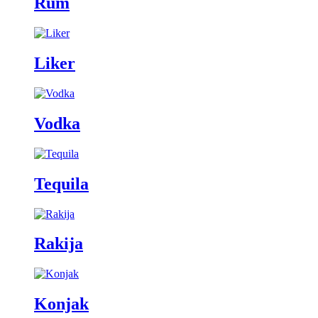
Rum
Liker
Vodka
Tequila
Rakija
Konjak