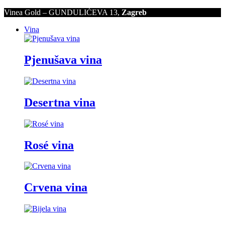
Vinea Gold – GUNDULIĆEVA 13,
Zagreb
Vina
Pjenušava vina
Desertna vina
Rosé vina
Crvena vina