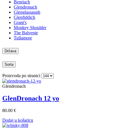
Benriach
Glendronach
Glenglassaugh
Glenfiddich
Grant's
Monkey Shoulder
The Balvenie
Tullamore
Država
Sorta
Proizvoda po stranici
Glendronach
GlenDronach 12 yo
80.00 €
Dodaj u košaricu