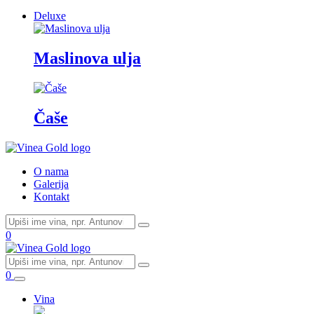
Deluxe
Maslinova ulja
Čaše
O nama
Galerija
Kontakt
0
0
Vina