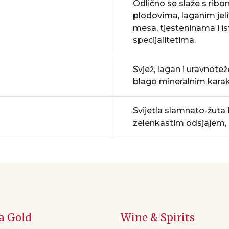
Odlično se slaže s rib
plodovima, laganim jel
mesa, tjesteninama i i
specijalitetima.
Svjež, lagan i uravnotež
blago mineralnim kara
Svijetla slamnato-žuta 
zelenkastim odsjajem, b
a Gold
Wine & Spirits