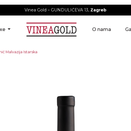
Vinea Gold – GUNDULIĆEVA 13,
Zagreb
uxe
O nama
Ga
ć Malvazija Istarska