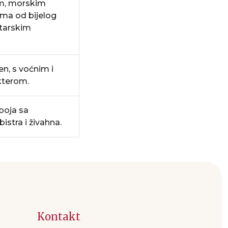
om, morskim
ima od bijelog
starskim
en, s voćnim i
kterom.
boja sa
istra i živahna.
Kontakt