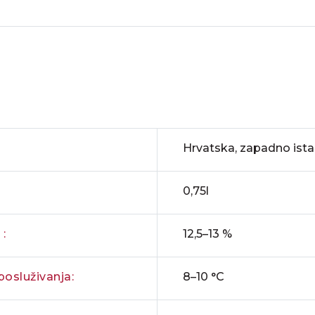
Hrvatska, zapadno ista
0,75l
:
12,5–13 %
osluživanja:
8–10 °C