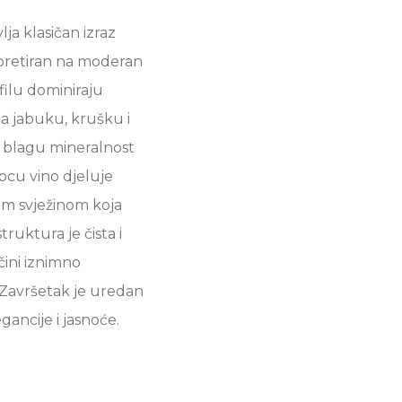
ja klasičan izraz
erpretiran na moderan
filu dominiraju
a jabuku, krušku i
i blagu mineralnost
pcu vino djeluje
om svježinom koja
truktura je čista i
čini iznimno
Završetak je uredan
egancije i jasnoće.