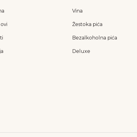
ma
Vina
ovi
Žestoka pića
ti
Bezalkoholna pića
ja
Deluxe