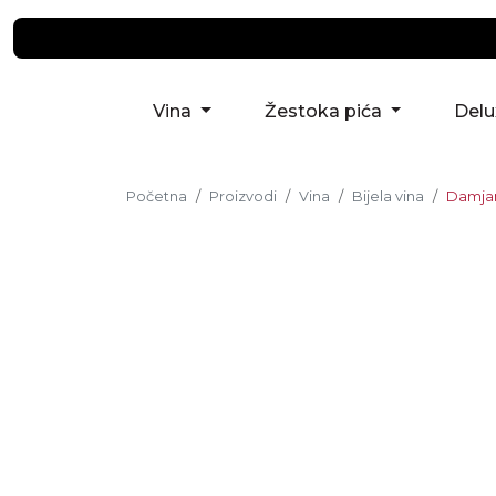
Vina
Žestoka pića
Del
Početna
Proizvodi
Vina
Bijela vina
Damjani