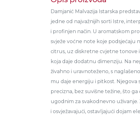
Damjanić Malvazija Istarska predstavl
jedne od najvažnijih sorti Istre, int
i profinjen način. U aromatskom pro
svježe voćne note koje podsjećaju n
citrus, uz diskretne cvjetne tonove 
koja daje dodatnu dimenziju. Na ne
živahno i uravnoteženo, s naglašen
mu daje energiju i pitkost. Njegova s
precizna, bez suvišne težine, što ga 
ugodnim za svakodnevno uživanje. 
i osvježavajući, ostavljajući dojam el