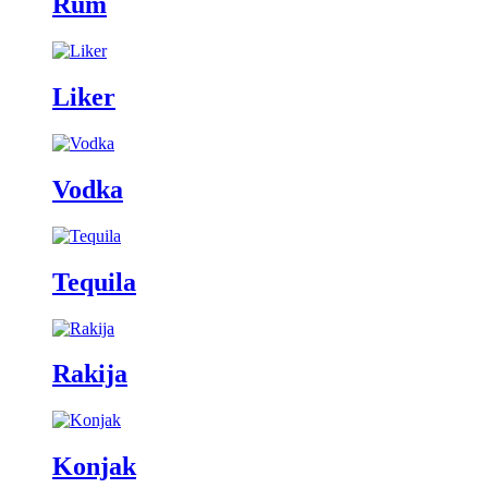
Rum
Liker
Vodka
Tequila
Rakija
Konjak