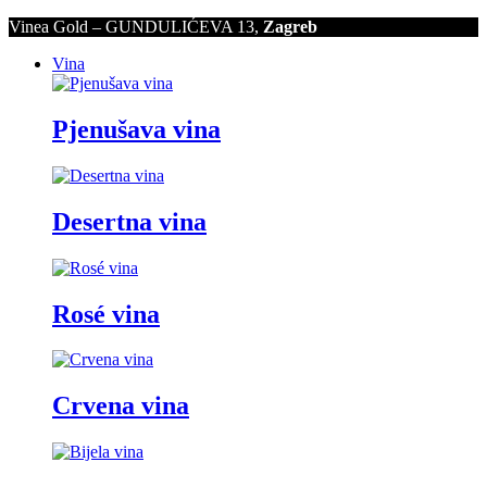
Vinea Gold – GUNDULIĆEVA 13,
Zagreb
Vina
Pjenušava vina
Desertna vina
Rosé vina
Crvena vina