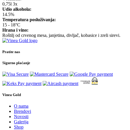
0,75l 3x
Udio alkohola:
14.5%
Temperatura posluživanja:
15 - 18°C
Hrana i vino:
Roštilj od crvenog mesa, janjetina, divljač, kobasice i zreli sirevi.
Pratite nas
Sigurno plaćanje
Vinea Gold
O nama
Brendovi
Novosti
Galerija
Shop