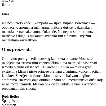
Okus
Na nosu zrelo voće u kompotu — šljiva, kupina, borovnica —
obogaćeno aromama ružmarina, majčine dušice, balzamika i
mentola uz naznake tamne čokolade. Na nepcu strukturirano,
mišićavo i dugo, s mekanim svilenkastim taninima i svježim
mineralnim završetkom.
Opis proizvoda
Crno vino punog mediteranskog karaktera od sorte Monastrell,
uzgojene na siromašnim vapnenačkim tlima murcijske visoravni
između planinskih lanaca El Carche i La Pila — mjesta gdje
ekstremna klima i niske prinose pretvara u iznimnu koncentraciju i
karakter. Sazrijeva u francuskim hrastovim bačvama i glinenim
amforama, što voću daje dubinu, a vinu onu mediteransku dušu koja
se ne može izmisliti. Idealan poklon za ljubitelje vina s izrazitim i
prepoznatljivim stilom.
Podrijetlo:
Španjolska
Volumen: