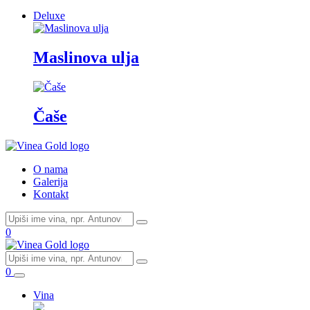
Deluxe
Maslinova ulja
Čaše
O nama
Galerija
Kontakt
0
0
Vina