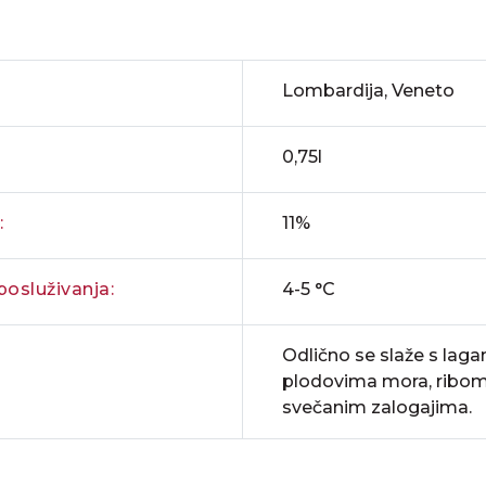
Lombardija, Veneto
0,75l
:
11%
osluživanja:
4-5 °C
Odlično se slaže s laga
plodovima mora, ribom,
svečanim zalogajima.