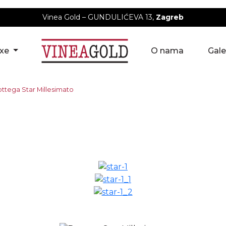
Vinea Gold – GUNDULIĆEVA 13,
Zagreb
uxe
O nama
Gale
ttega Star Millesimato