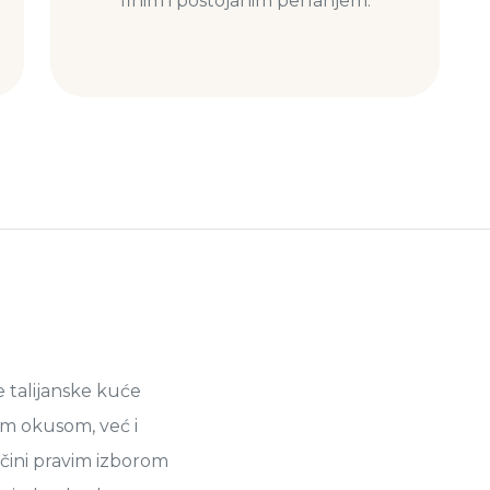
finim i postojanim perlanjem.
e talijanske kuće
jim okusom, već i
čini pravim izborom