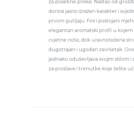
za posebne prilike. Nastao od grožđ
donosi jasno izražen karakter i svježi
prvom gutljaju. Fini i postojani mjeh
elegantan aromatski profil u kojem 
cvjetne note, dok uravnotežena st
dugotrajan i ugodan završetak. Ovo 
jednako oduševljava svojim stilom i
za proslave i trenutke koje želite uč