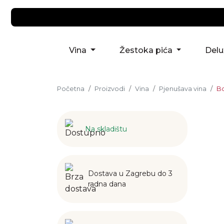
Vina
Žestoka pića
Del
Početna
Proizvodi
Vina
Pjenušava vina
Bo
Na skladištu
Dostava u Zagrebu do 3
radna dana