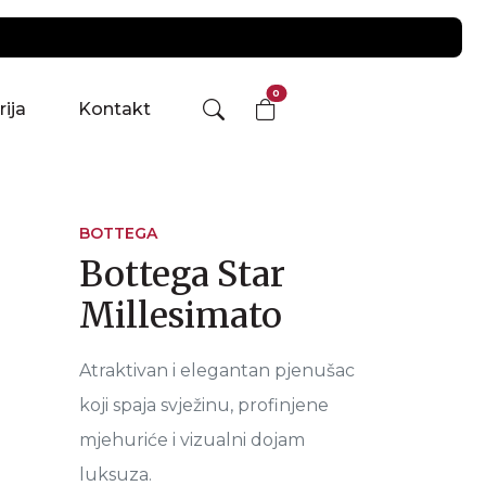
0
rija
Kontakt
BOTTEGA
Bottega Star
Millesimato
Atraktivan i elegantan pjenušac
koji spaja svježinu, profinjene
mjehuriće i vizualni dojam
luksuza.