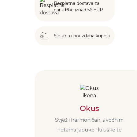
Besplatna dostava za
narudžbe iznad 56 EUR
Sigurna i pouzdana kupnja
Okus
Svjež i harmoničan, s voćnim
notama jabuke i kruške te