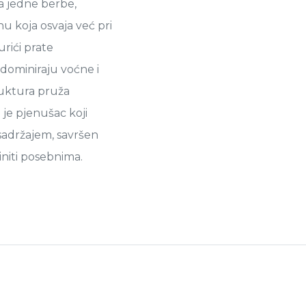
a jedne berbe,
nu koja osvaja već pri
urići prate
dominiraju voćne i
ruktura pruža
je pjenušac koji
 sadržajem, savršen
initi posebnima.