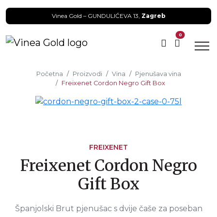
Vinea Gold – GUNDULIĆEVA 13,
Zagreb
0
Početna
Proizvodi
Vina
Pjenušava vina
Freixenet Cordon Negro Gift Box
FREIXENET
Freixenet Cordon Negro
Gift Box
Španjolski Brut pjenušac s dvije čaše za poseban