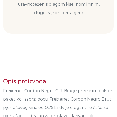
uravnotežen s blagom kiselinom i finim,
dugotrajnim perlanjem
Opis proizvoda
Freixenet Cordon Negro Gift Box je premium poklon
paket koji sadrži bocu Freixenet Cordon Negro Brut
pjenušavog vina od 0,75 L i dvije elegantne čaše za
pjenušac — idealan za proslave, darivanje ili