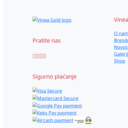
Vine
O na
Pratite nas
Brend
Novos
Galeri
Shop
Sigurno plaćanje