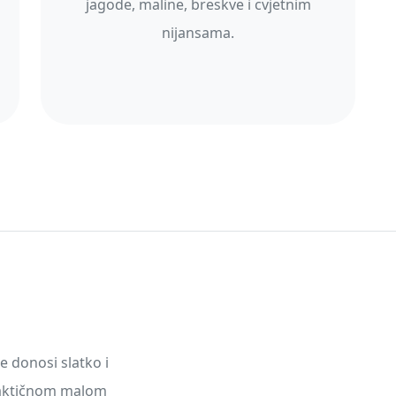
jagode, maline, breskve i cvjetnim
nijansama.
 donosi slatko i
raktičnom malom