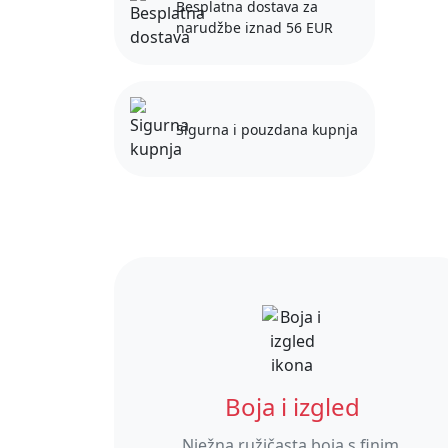
Besplatna dostava za
narudžbe iznad 56 EUR
Sigurna i pouzdana kupnja
Boja i izgled
Nježna ružičasta boja s finim,