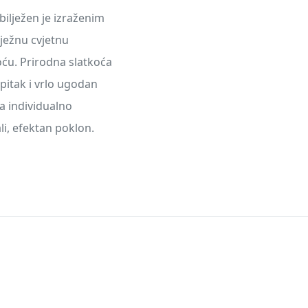
bilježen je izraženim
ježnu cvjetnu
oću. Prirodna slatkoća
 pitak i vrlo ugodan
za individualno
li, efektan poklon.