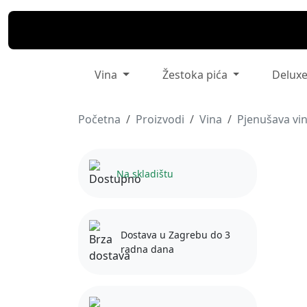
Vina
Žestoka pića
Delux
Početna
Proizvodi
Vina
Pjenušava vi
Na skladištu
Dostava u Zagrebu do 3
radna dana