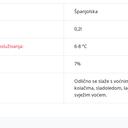
Španjolska
0,2l
služivanja:
6-8 °C
7%
Odlično se slaže s voćni
kolačima, sladoledom, la
svježim voćem.