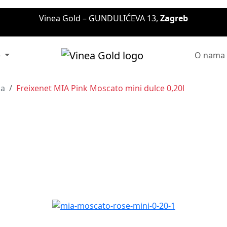
Vinea Gold – GUNDULIĆEVA 13,
Zagreb
e
O nama
na
Freixenet MIA Pink Moscato mini dulce 0,20l