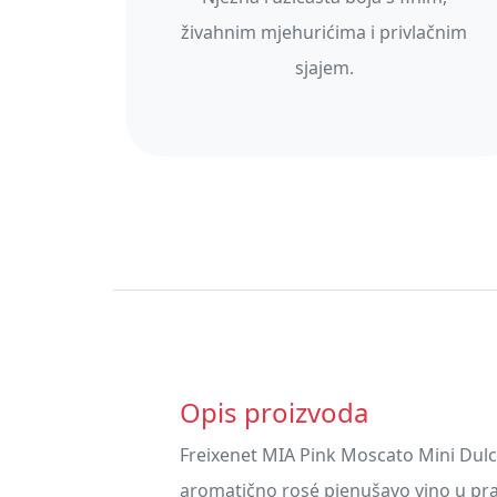
živahnim mjehurićima i privlačnim
sjajem.
Opis proizvoda
Freixenet MIA Pink Moscato Mini Dulce
aromatično rosé pjenušavo vino u p