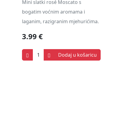
Mini slatki rosé Moscato s
bogatim voćnim aromama i
laganim, razigranim mjehurićima.
3.99 €
Dodaj u košaricu