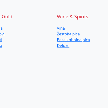
a Gold
Wine & Spirits
ma
Vina
ovi
Žestoka pića
ti
Bezalkoholna pića
ja
Deluxe