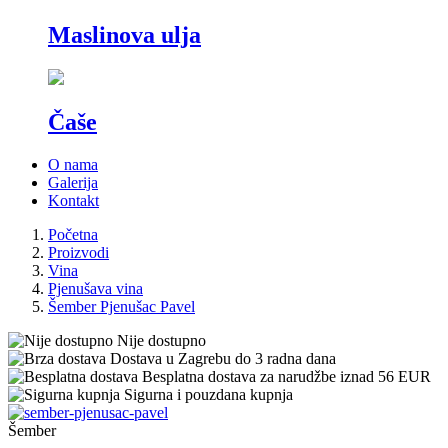
Maslinova ulja
Čaše
O nama
Galerija
Kontakt
Početna
Proizvodi
Vina
Pjenušava vina
Šember Pjenušac Pavel
Nije dostupno
Dostava u Zagrebu do 3 radna dana
Besplatna dostava za narudžbe iznad 56 EUR
Sigurna i pouzdana kupnja
Šember