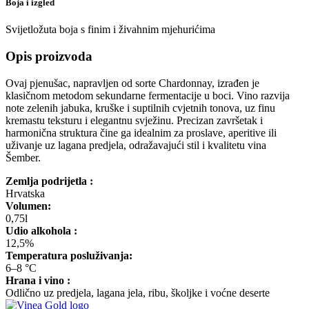
Boja i izgled
Svijetložuta boja s finim i živahnim mjehurićima
Opis proizvoda
Ovaj pjenušac, napravljen od sorte Chardonnay, izrađen je
klasičnom metodom sekundarne fermentacije u boci. Vino razvija
note zelenih jabuka, kruške i suptilnih cvjetnih tonova, uz finu
kremastu teksturu i elegantnu svježinu. Precizan završetak i
harmonična struktura čine ga idealnim za proslave, aperitive ili
uživanje uz lagana predjela, odražavajući stil i kvalitetu vina
Šember.
Zemlja podrijetla :
Hrvatska
Volumen:
0,75l
Udio alkohola :
12,5%
Temperatura posluživanja:
6–8 °C
Hrana i vino :
Odlično uz predjela, lagana jela, ribu, školjke i voćne deserte