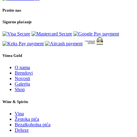
Pratite nas
Sigurno plaćanje
Vinea Gold
O nama
Brendovi
Novosti
Galerija
Shop
Wine & Spirits
Vina
Žestoka pića
Bezalkoholna pića
Deluxe