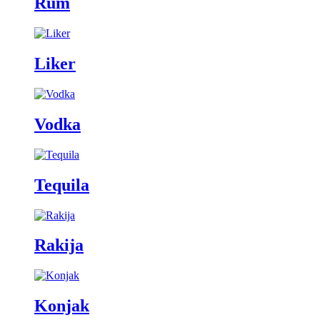
Rum
Liker
Vodka
Tequila
Rakija
Konjak