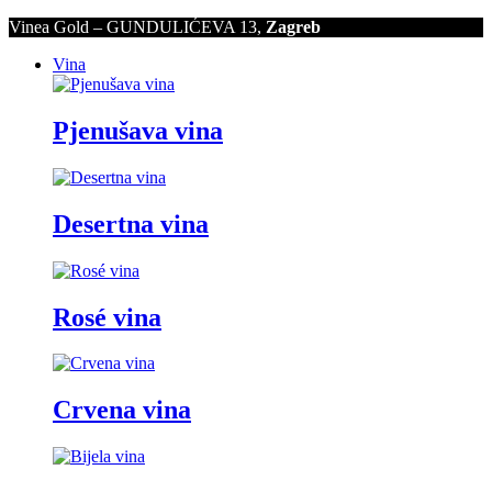
Vinea Gold – GUNDULIĆEVA 13,
Zagreb
Vina
Pjenušava vina
Desertna vina
Rosé vina
Crvena vina