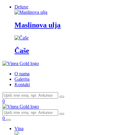
Deluxe
Maslinova ulja
Čaše
O nama
Galerija
Kontakt
0
0
Vina