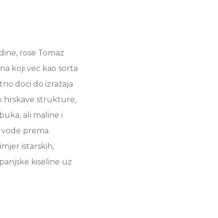
odine, rose Tomaz
na koji već kao sorta
no doći do izražaja
o hrskave strukture,
uka, ali maline i
o vode prema
mjer istarskih,
panjske kiseline uz