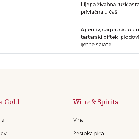
Lijepa živahna ružičasta
privlačna u čaši.
Aperitiv, carpaccio od ri
tartarski biftek, plodov
ljetne salate.
a Gold
Wine & Spirits
ma
Vina
ovi
Žestoka pića