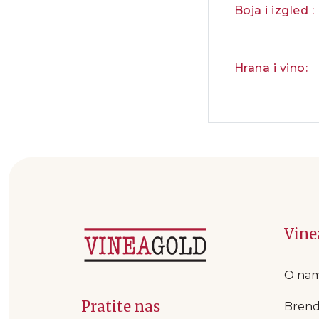
Boja i izgled :
Hrana i vino:
Vine
O na
Pratite nas
Brend