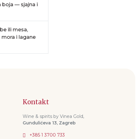
 boja — sjajna i
be ili mesa,
i mora i lagane
Kontakt
Wine & spirits by Vinea Gold,
Gundulićeva 13, Zagreb
+385 1 3700 733