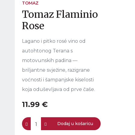
TOMAZ
Tomaz Flaminio
Rose
Lagano i pitko rosé vino od
autohtonog Terana s
motovunskih padina —
briljantne svježine, razigrane
voćnosti i šampanjske kiselosti
koja oduševljava od prve čaše.
11.99 €
Dodaj u košaricu