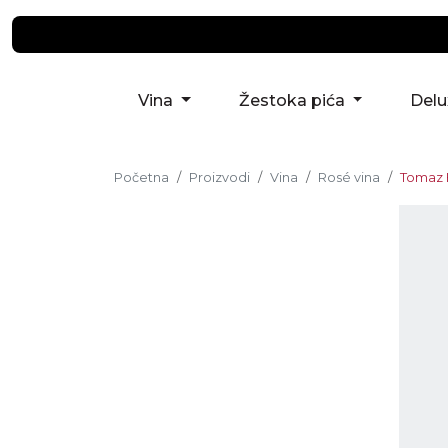
Vina
Žestoka pića
Del
Početna
Proizvodi
Vina
Rosé vina
Tomaz 