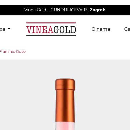
Vinea Gold – GUNDULIĆEVA 13,
Zagreb
uxe
O nama
Ga
Flaminio Rose