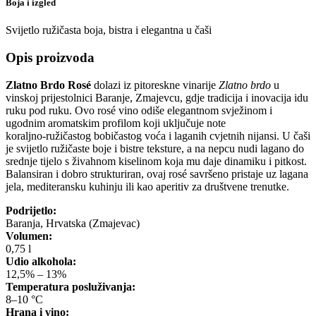
Boja i izgled
Svijetlo ružičasta boja, bistra i elegantna u čaši
Opis proizvoda
Zlatno Brdo Rosé
dolazi iz pitoreskne vinarije
Zlatno brdo
u
vinskoj prijestolnici Baranje, Zmajevcu, gdje tradicija i inovacija idu
ruku pod ruku. Ovo rosé vino odiše elegantnom svježinom i
ugodnim aromatskim profilom koji uključuje note
koraljno‑ružičastog bobičastog voća i laganih cvjetnih nijansi. U čaši
je svijetlo ružičaste boje i bistre teksture, a na nepcu nudi lagano do
srednje tijelo s živahnom kiselinom koja mu daje dinamiku i pitkost.
Balansiran i dobro strukturiran, ovaj rosé savršeno pristaje uz lagana
jela, mediteransku kuhinju ili kao aperitiv za društvene trenutke.
Podrijetlo:
Baranja, Hrvatska (Zmajevac)
Volumen:
0,75 l
Udio alkohola:
12,5% – 13%
Temperatura posluživanja:
8–10 °C
Hrana i vino: