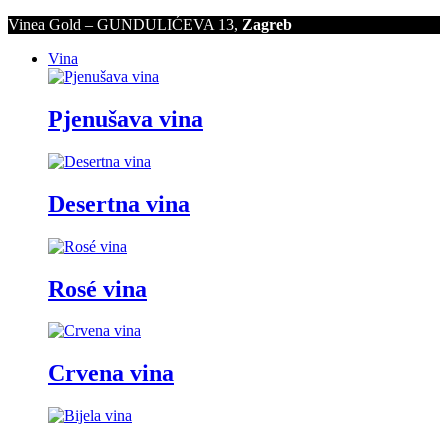
Vinea Gold – GUNDULIĆEVA 13,
Zagreb
Vina
Pjenušava vina
Desertna vina
Rosé vina
Crvena vina