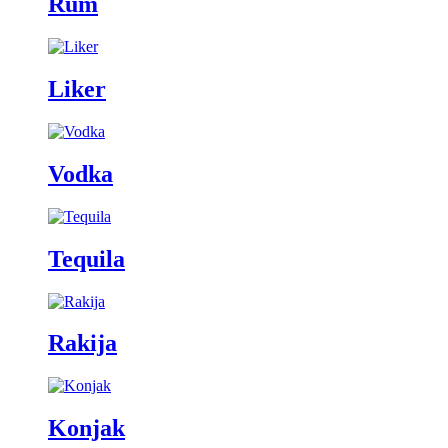
Rum
Liker
Vodka
Tequila
Rakija
Konjak