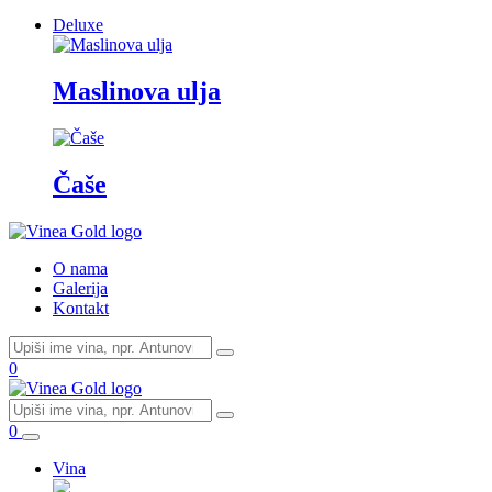
Deluxe
Maslinova ulja
Čaše
O nama
Galerija
Kontakt
0
0
Vina