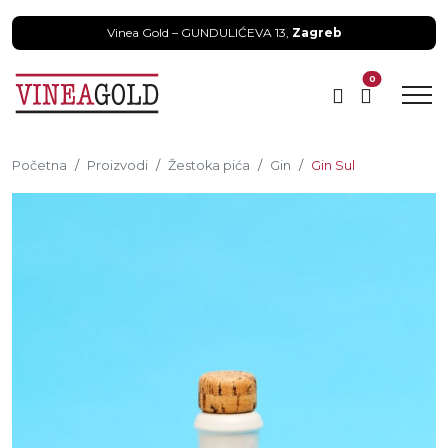
Vinea Gold – GUNDULIĆEVA 13,
Zagreb
0
Početna
Proizvodi
Žestoka pića
Gin
Gin Sul