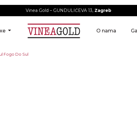
Vinea Gold – GUNDULIĆEVA 13,
Zagreb
uxe
O nama
Ga
ul Fogo Do Sul