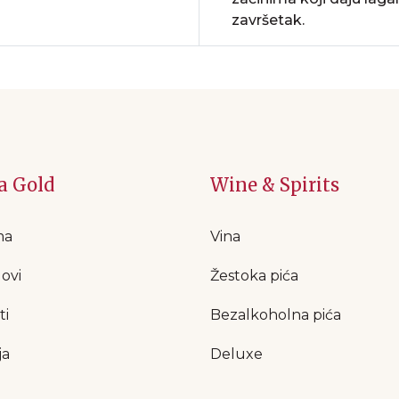
završetak.
a Gold
Wine & Spirits
ma
Vina
ovi
Žestoka pića
ti
Bezalkoholna pića
ja
Deluxe