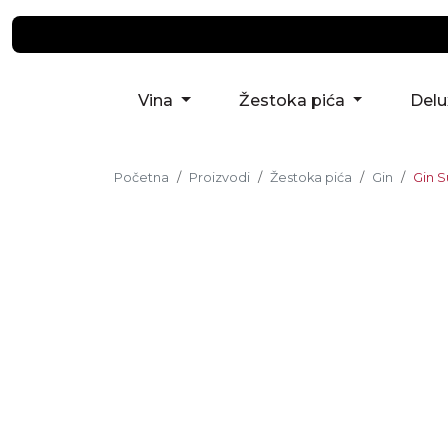
Vina
Žestoka pića
Del
Početna
Proizvodi
Žestoka pića
Gin
Gin S