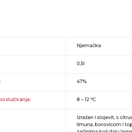
Njemačka
0,5l
:
47%
osluživanja:
8 – 12 °C
Izražen i slojevit, s ci
limuna, borovicom i to
začinima koji daju laga