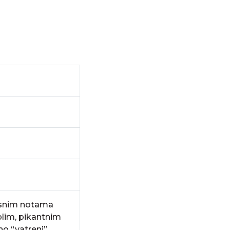
trusnim notama
plim, pikantnim
no “vatreni”