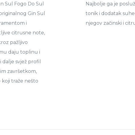
in Sul Fogo Do Sul
Najbolje ga je posluži
 originalnog Gin Sul
tonik i dodatak suhe n
eramentom i
njegov začinski i citr
ive citrusne note,
roz pažljivo
mu daju toplinu i
 dalje svjež profil
tnim završetkom,
 koji traže nešto