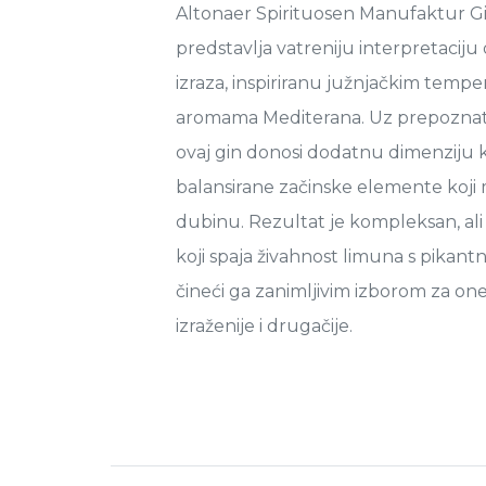
Altonaer Spirituosen Manufaktur G
predstavlja vatreniju interpretaciju
izraza, inspiriranu južnjačkim temp
aromama Mediterana. Uz prepoznatlj
ovaj gin donosi dodatnu dimenziju k
balansirane začinske elemente koji 
dubinu. Rezultat je kompleksan, ali i
koji spaja živahnost limuna s pikan
čineći ga zanimljivim izborom za one
izraženije i drugačije.