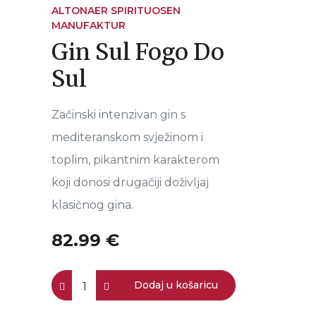
ALTONAER SPIRITUOSEN
MANUFAKTUR
Gin Sul Fogo Do
Sul
Začinski intenzivan gin s
mediteranskom svježinom i
toplim, pikantnim karakterom
koji donosi drugačiji doživljaj
klasičnog gina.
82.99 €
Dodaj u košaricu