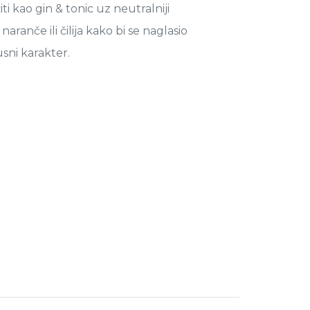
ti kao gin & tonic uz neutralniji
aranče ili čilija kako bi se naglasio
usni karakter.