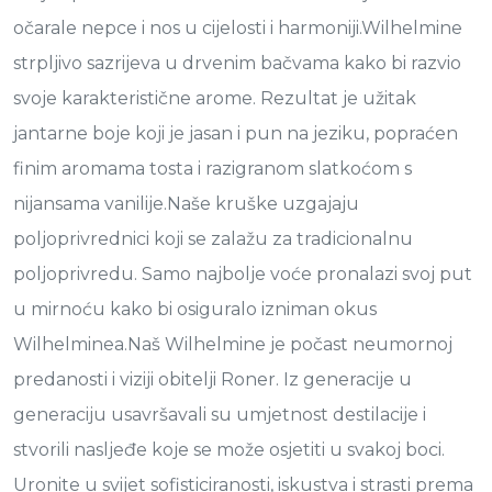
očarale nepce i nos u cijelosti i harmoniji.Wilhelmine
strpljivo sazrijeva u drvenim bačvama kako bi razvio
svoje karakteristične arome. Rezultat je užitak
jantarne boje koji je jasan i pun na jeziku, popraćen
finim aromama tosta i razigranom slatkoćom s
nijansama vanilije.Naše kruške uzgajaju
poljoprivrednici koji se zalažu za tradicionalnu
poljoprivredu. Samo najbolje voće pronalazi svoj put
u mirnoću kako bi osiguralo izniman okus
Wilhelminea.Naš Wilhelmine je počast neumornoj
predanosti i viziji obitelji Roner. Iz generacije u
generaciju usavršavali su umjetnost destilacije i
stvorili nasljeđe koje se može osjetiti u svakoj boci.
Uronite u svijet sofisticiranosti, iskustva i strasti prema