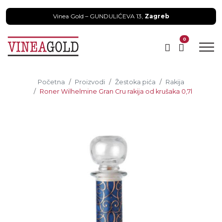
Vinea Gold – GUNDULIĆEVA 13,
Zagreb
0
Početna
Proizvodi
Žestoka pića
Rakija
Roner Wilhelmine Gran Cru rakija od krušaka 0,7l