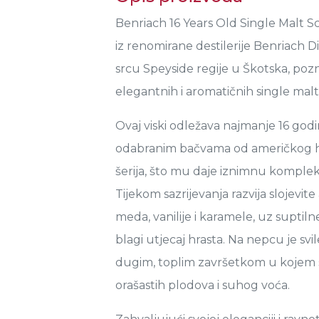
Benriach 16 Years Old Single Malt S
iz renomirane destilerije Benriach D
srcu Speyside regije u Škotska, poz
elegantnih i aromatičnih single malt v
Ovaj viski odležava najmanje 16 godi
odabranim bačvama od američkog hr
šerija, što mu daje iznimnu komplek
Tijekom sazrijevanja razvija slojevit
meda, vanilije i karamele, uz suptiln
blagi utjecaj hrasta. Na nepcu je svi
dugim, toplim završetkom u kojem s
orašastih plodova i suhog voća.