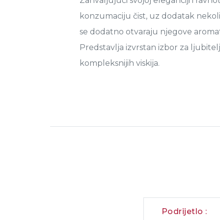
Zahvaljujući svojoj eleganciji i ravnot
konzumaciju čist, uz dodatak nekoli
se dodatno otvaraju njegove aromat
Predstavlja izvrstan izbor za ljubitelje
kompleksnijih viskija.
Podrijetlo :