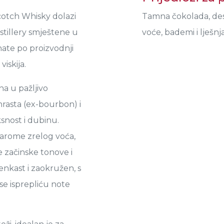
cotch Whisky dolazi
Tamna čokolada, dese
istillery smještene u
voće, bademi i lješnjac
nate po proizvodnji
iskija.
na u pažljivo
asta (ex-bourbon) i
snost i dubinu.
e arome zrelog voća,
e začinske tonove i
lenkast i zaokružen, s
e isprepliću note