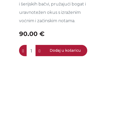
i šerijskih bačvi, pružajući bogat i
uravnotežen okus s izraženim
voćnim i začinskim notama.
90.00 €
Dodaj u košaricu