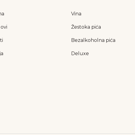
ma
Vina
ovi
Žestoka pića
ti
Bezalkoholna pića
ja
Deluxe