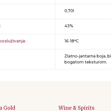
0,70l
:
43%
osluživanja:
16-18°C
Zlatno-jantarna boja, bis
bogatom teksturom.
a Gold
Wine & Spirits