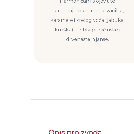
Harmoničan i slojevit te
dominiraju note meda, vanilije,
karamele i zrelog voća (jabuka,
kruška), uz blage začinske i
drvenaste nijanse.
Opis proizvoda