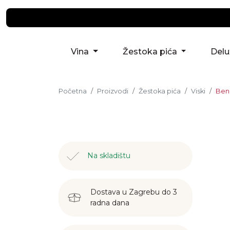
Vina
Žestoka pića
Del
Početna
Proizvodi
Žestoka pića
Viski
Benr
Na skladištu
Dostava u Zagrebu do 3
radna dana