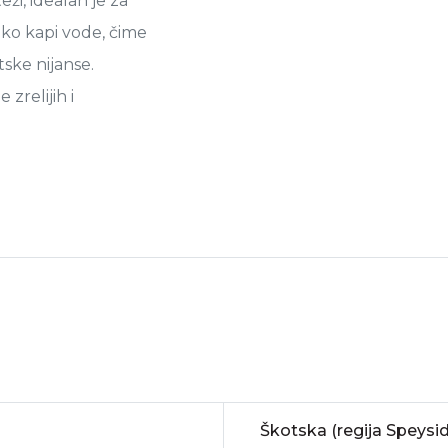
eži, idealan je za
ko kapi vode, čime
ske nijanse.
 zrelijih i
Škotska (regija Speysi