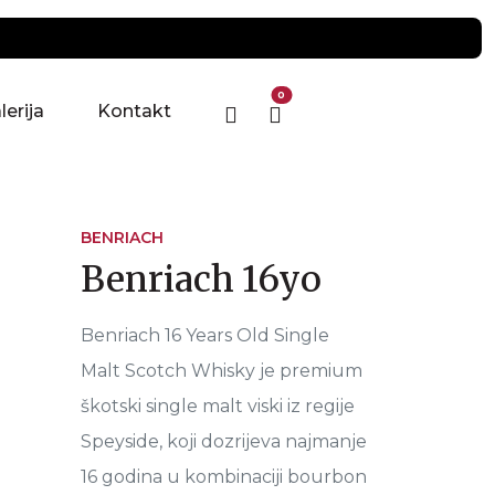
0
lerija
Kontakt
BENRIACH
Benriach 16yo
Benriach 16 Years Old Single
Malt Scotch Whisky je premium
škotski single malt viski iz regije
Speyside, koji dozrijeva najmanje
16 godina u kombinaciji bourbon