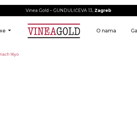
Vinea Gold – GUNDULIĆEVA 13,
Zagreb
uxe
O nama
Ga
iach 16yo