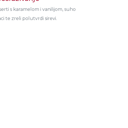
rti s karamelom i vanilijom, suho
i te zreli polutvrdi sirevi.