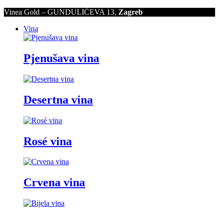
Vinea Gold – GUNDULIĆEVA 13,
Zagreb
Vina
Pjenušava vina
Desertna vina
Rosé vina
Crvena vina