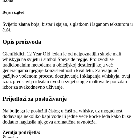
Boja i izgled
Svijetlo zlatna boja, bistar i sjajan, s glatkom i laganom teksturom u
čaši.
Opis proizvoda
Glenfiddich 12 Year Old jedan je od najpoznatijih single malt
whiskyja na svijetu i simbol Speyside regije. Proizvodi se
tradicionalnim metodama u obiteljskoj destileriji koja već
generacijama njeguje konzistentnost i kvalitetu. Zahvaljujući
pažljivo vođenom procesu dozrijevanja i sklapanja whiskyja, ovaj
izraz predstavlja idealan uvod u svijet single maltova te pouzdan
izbor za svakodnevno uživanje.
Prijedlozi za posluživanje
Najbolje ga je poslužiti čistog u čaši za whisky, uz mogućnost
dodavanja nekoliko kapi vode ili jedne veće kocke leda kako bi se
dodatno naglasila njegova aromatična ravnoteža.
Zemlja podrijetla:
Škotska