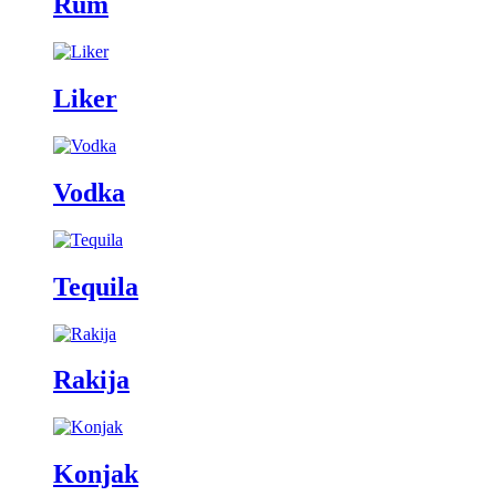
Rum
Liker
Vodka
Tequila
Rakija
Konjak