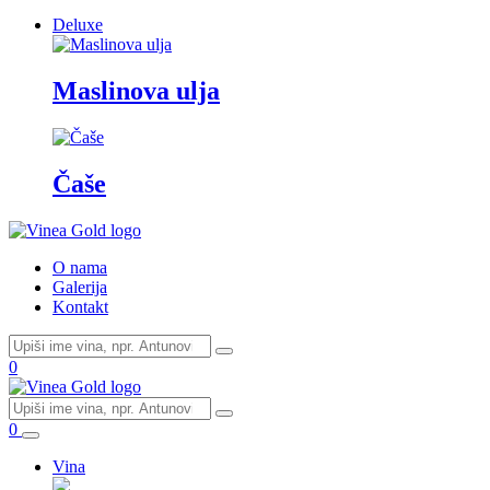
Deluxe
Maslinova ulja
Čaše
O nama
Galerija
Kontakt
0
0
Vina